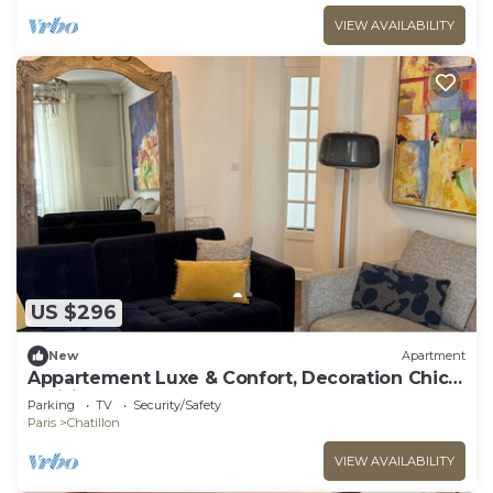
VIEW AVAILABILITY
US $296
New
Apartment
Appartement Luxe & Confort, Decoration Chic
Parisien
Parking
TV
Security/Safety
Paris
Chatillon
VIEW AVAILABILITY