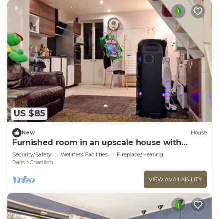
US $85
New
House
Furnished room in an upscale house with
garden near the metro.
Security/Safety
Wellness Facilities
Fireplace/Heating
Paris
Chatillon
VIEW AVAILABILITY