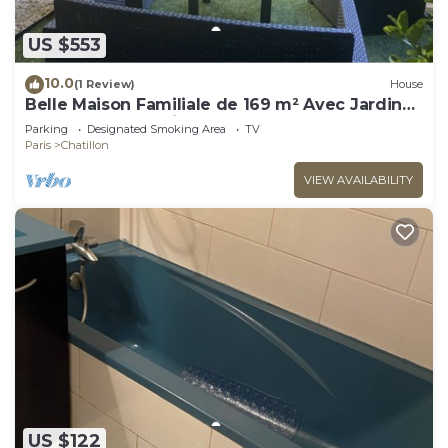
US $553
10.0
(1 Review)
House
Belle Maison Familiale de 169 m² Avec Jardin
aux Portes de Paris
Parking
Designated Smoking Area
TV
Paris
Chatillon
VIEW AVAILABILITY
US $122