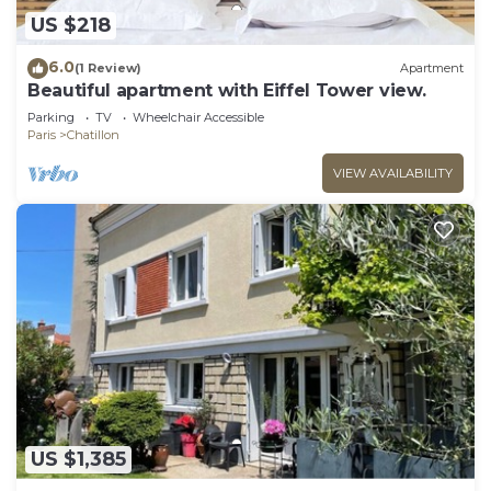
US $218
6.0
(1 Review)
Apartment
Beautiful apartment with Eiffel Tower view.
Parking
TV
Wheelchair Accessible
Paris
Chatillon
VIEW AVAILABILITY
US $1,385