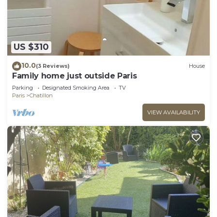
US $310
10.0
(3 Reviews)
House
Family home just outside Paris
Parking
Designated Smoking Area
TV
Paris
Chatillon
VIEW AVAILABILITY