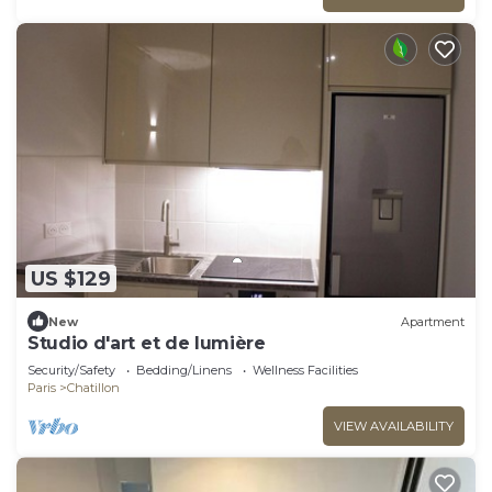
US $129
New
Apartment
Studio d'art et de lumière
Security/Safety
Bedding/Linens
Wellness Facilities
Paris
Chatillon
VIEW AVAILABILITY