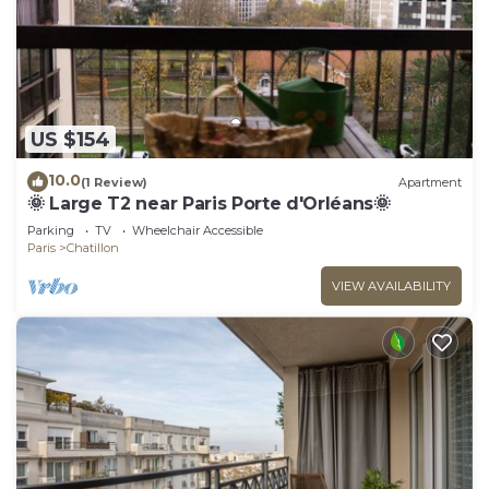
US $154
10.0
(1 Review)
Apartment
🌞 Large T2 near Paris Porte d'Orléans🌞
Parking
TV
Wheelchair Accessible
Paris
Chatillon
VIEW AVAILABILITY