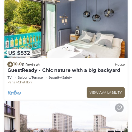
US $532
10.0
(1 Review)
House
GuestReady - Chic nature with a big backyard
TV
Balcony/Terrace
Security/Safety
Paris
Chatillon
VIEW AVAILABILITY