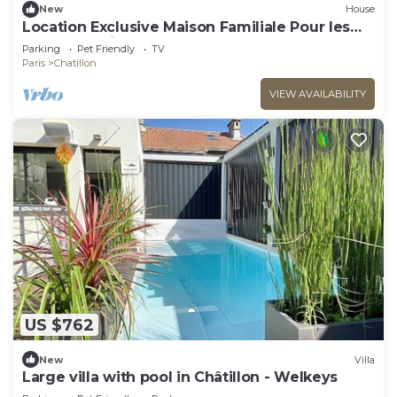
New
House
Location Exclusive Maison Familiale Pour les
Jeux Olympiques 2024 !
Parking
Pet Friendly
TV
Paris
Chatillon
VIEW AVAILABILITY
US $762
New
Villa
Large villa with pool in Châtillon - Welkeys