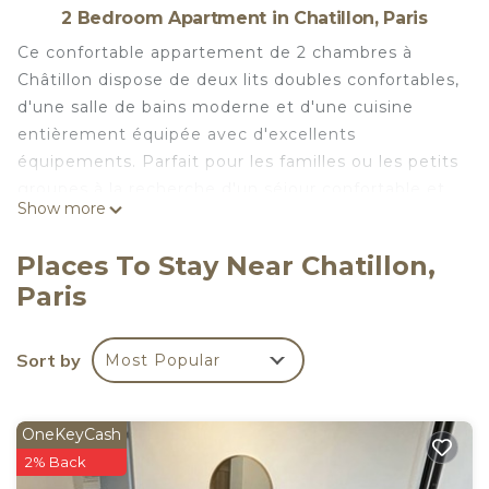
2 Bedroom Apartment in Chatillon, Paris
Ce confortable appartement de 2 chambres à
Châtillon dispose de deux lits doubles confortables,
d'une salle de bains moderne et d'une cuisine
entièrement équipée avec d'excellents
équipements. Parfait pour les familles ou les petits
groupes à la recherche d'un séjour confortable et
Show more
pratique dans un quartier paisible.
Cet appartement spacieux propose deux chambres
Places To Stay Near Chatillon,
douillettes, chacune dotée d'un lit double
Paris
confortable et d'une literie anti-allergique pour un
sommeil réparateur. L'appartement dispose
également d'une salle de bains élégante et d'une
Sort by
Most Popular
cuisine entièrement équipée avec toutes les
commodités dont vous avez besoin pour vivre une
expérience comme à la maison. Le salon
OneKeyCash
comprend un matelas pneumatique
2% Back