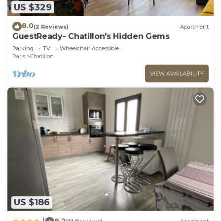
Apartment in Chatillon, such as places to visit and
US $329
things to do nearby, you can check below to learn
more.
8.0
(2 Reviews)
Apartment
GuestReady- Chatillon's Hidden Gems
Parking
TV
Wheelchair Accessible
Paris
Chatillon
VIEW AVAILABILITY
US $186
9.2