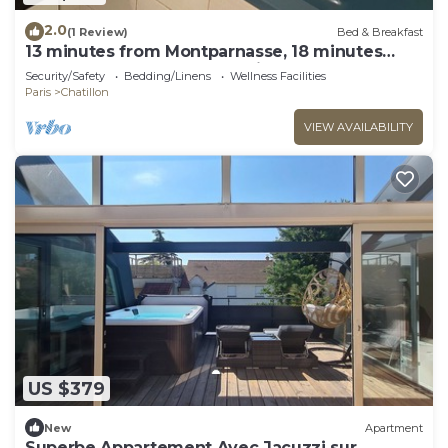
2.0
(1 Review)
Bed & Breakfast
13 minutes from Montparnasse, 18 minutes
from Champs Elysées, 28 minutes from Tour
Security/Safety
Bedding/Linens
Wellness Facilities
Eiffel
Paris
Chatillon
VIEW AVAILABILITY
US $379
New
Apartment
Superbe Appartement Avec Jacuzzi sur