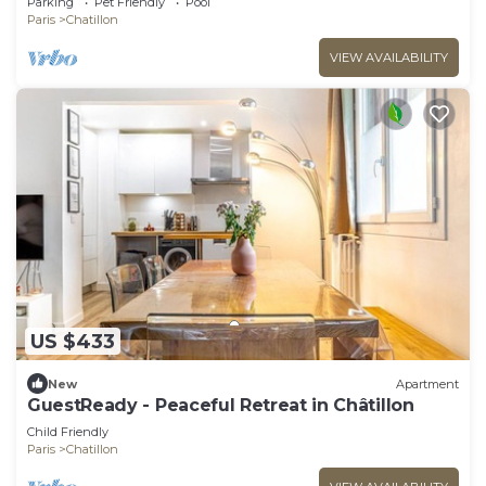
Parking
Pet Friendly
Pool
Paris
Chatillon
VIEW AVAILABILITY
US $433
New
Apartment
GuestReady - Peaceful Retreat in Châtillon
Child Friendly
Paris
Chatillon