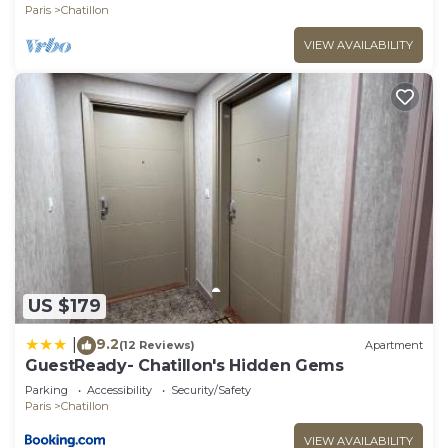
Paris
Chatillon
VIEW AVAILABILITY
US $179
9.2
|
(12 Reviews)
Apartment
GuestReady- Chatillon's Hidden Gems
Parking
Accessibility
Security/Safety
Paris
Chatillon
VIEW AVAILABILITY