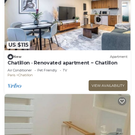
US $115
New
Apartment
Chatillon · Renovated apartment ~ Chatillon
Air Conditioner
Pet Friendly
TV
Paris
Chatillon
VIEW AVAILABILITY