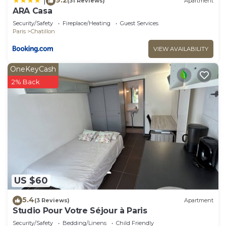
|
(31 Reviews)
Apartment
ARA Casa
Security/Safety
Fireplace/Heating
Guest Services
Paris
Chatillon
VIEW AVAILABILITY
OneKeyCash
2% Back
US $60
5.4
(3 Reviews)
Apartment
Studio Pour Votre Séjour à Paris
Security/Safety
Bedding/Linens
Child Friendly